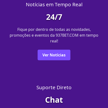
Notícias em Tempo Real
24/7
Fique por dentro de todas as novidades,
promoções e eventos da 937BET.COM em tempo
real!
Ver Notícias
Suporte Direto
Chat