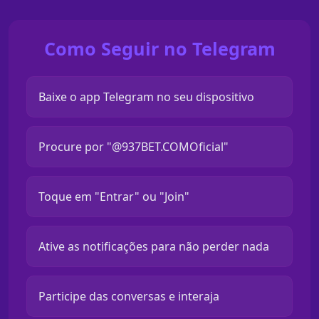
Como Seguir no Telegram
Baixe o app Telegram no seu dispositivo
Procure por "@937BET.COMOficial"
Toque em "Entrar" ou "Join"
Ative as notificações para não perder nada
Participe das conversas e interaja