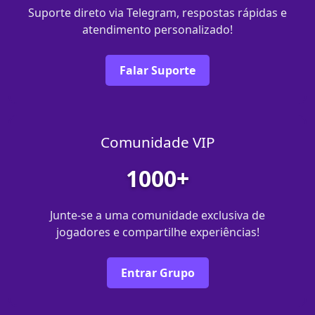
Suporte direto via Telegram, respostas rápidas e
atendimento personalizado!
Falar Suporte
Comunidade VIP
1000+
Junte-se a uma comunidade exclusiva de
jogadores e compartilhe experiências!
Entrar Grupo