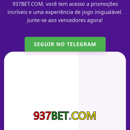
937BET.COM, você tem acesso a promoções
incríveis e uma experiência de jogo inigualável.
Junte-se aos vencedores agora!
SEGUIR NO TELEGRAM