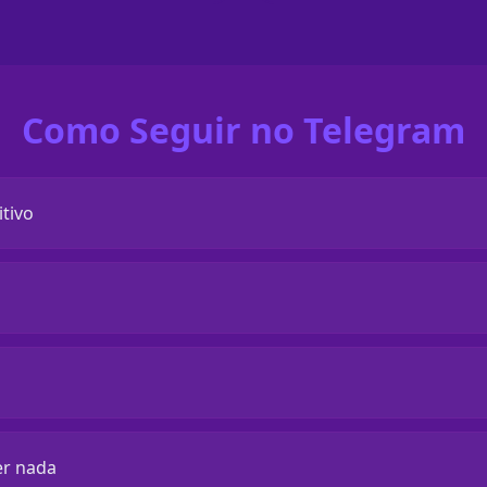
Como Seguir no Telegram
tivo
er nada