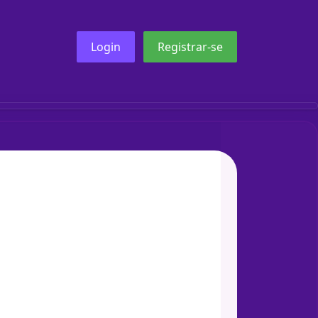
Login
Registrar-se