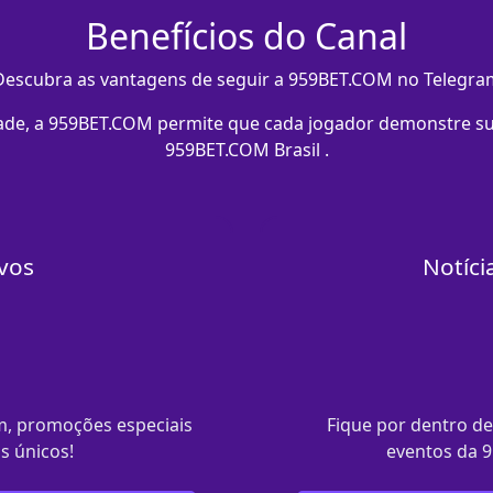
Benefícios do Canal
Descubra as vantagens de seguir a 959BET.COM no Telegra
dade, a 959BET.COM permite que cada jogador demonstre sua
959BET.COM Brasil .
vos
Notíci
m, promoções especiais
Fique por dentro d
s únicos!
eventos da 