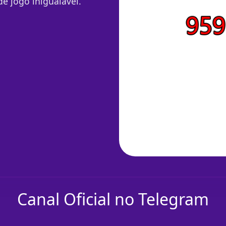
e jogo inigualável.
Canal Oficial no Telegram