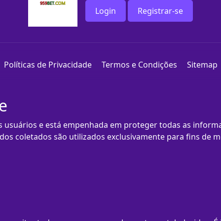
Login
Registrar-se
Políticas de Privacidade
Termos e Condições
Sitemap
de
us usuários e está empenhada em proteger todas as inform
os coletados são utilizados exclusivamente para fins de m