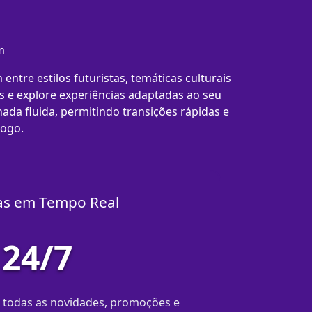
m
entre estilos futuristas, temáticas culturais
s e explore experiências adaptadas ao seu
da fluida, permitindo transições rápidas e
jogo.
as em Tempo Real
24/7
e todas as novidades, promoções e