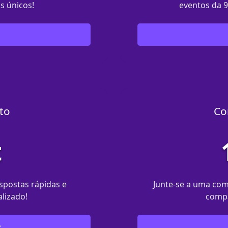
s únicos!
eventos da 
to
Co
t
espostas rápidas e
Junte-se a uma com
lizado!
compa
e