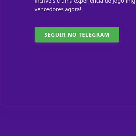
incríveis e uma experiência de jogo inig
vencedores agora!
SEGUIR NO TELEGRAM