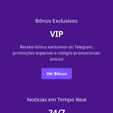
Bônus Exclusivos
VIP
Receba bônus exclusivos do Telegram,
promoções especiais e códigos promocionais
únicos!
Ver Bônus
Notícias em Tempo Real
24/7