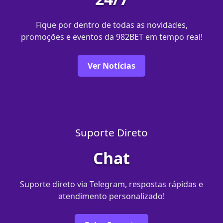
Fique por dentro de todas as novidades,
promoções e eventos da 982BET em tempo real!
Ver Notícias
Suporte Direto
Chat
Suporte direto via Telegram, respostas rápidas e
atendimento personalizado!