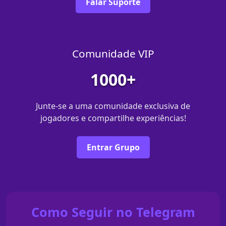
Falar Suporte
Comunidade VIP
1000+
Junte-se a uma comunidade exclusiva de
jogadores e compartilhe experiências!
Entrar Grupo
Como Seguir no Telegram