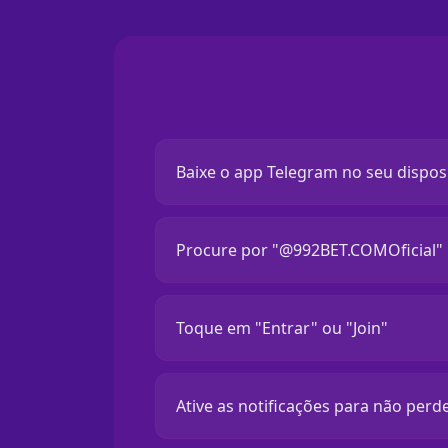
Baixe o app Telegram no seu disposi
Procure por "@992BET.COMOficial"
Toque em "Entrar" ou "Join"
Ative as notificações para não perd