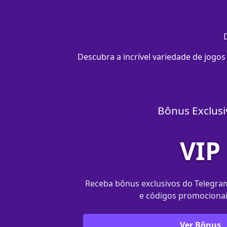
Descubra a incrível variedade de jogo
Bônus Exclusi
VIP
Receba bônus exclusivos do Telegra
e códigos promocionai
Ver Bônus