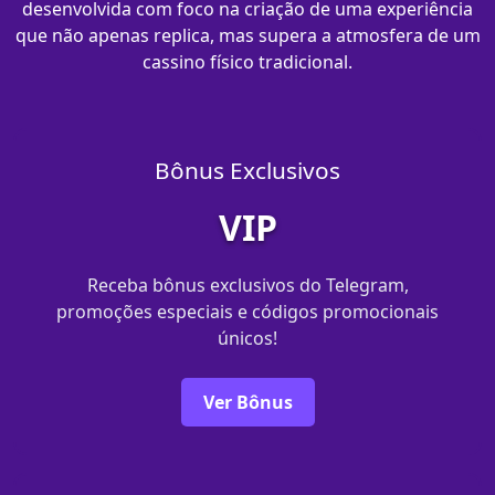
desenvolvida com foco na criação de uma experiência
que não apenas replica, mas supera a atmosfera de um
cassino físico tradicional.
Bônus Exclusivos
VIP
Receba bônus exclusivos do Telegram,
promoções especiais e códigos promocionais
únicos!
Ver Bônus