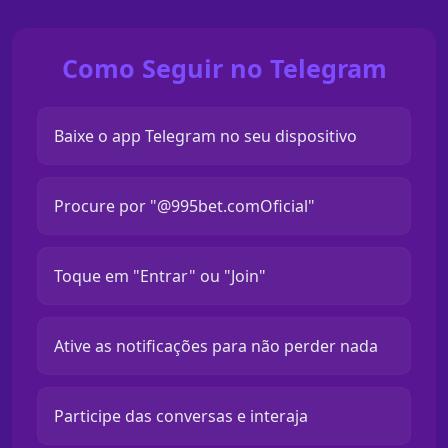
Como Seguir no Telegram
Baixe o app Telegram no seu dispositivo
Procure por "@995bet.comOficial"
Toque em "Entrar" ou "Join"
Ative as notificações para não perder nada
Participe das conversas e interaja