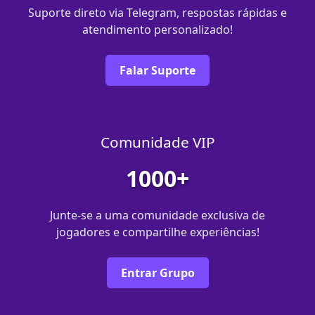
Suporte direto via Telegram, respostas rápidas e
atendimento personalizado!
Falar Suporte
Comunidade VIP
1000+
Junte-se a uma comunidade exclusiva de
jogadores e compartilhe experiências!
Entrar Grupo