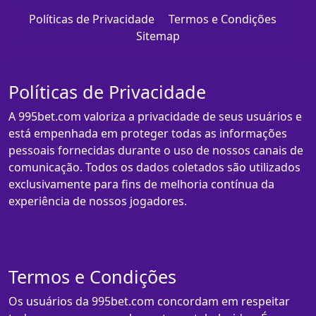
Políticas de Privacidade
Termos e Condições
Sitemap
Políticas de Privacidade
A 995bet.com valoriza a privacidade de seus usuários e
está empenhada em proteger todas as informações
pessoais fornecidas durante o uso de nossos canais de
comunicação. Todos os dados coletados são utilizados
exclusivamente para fins de melhoria contínua da
experiência de nossos jogadores.
Termos e Condições
Os usuários da 995bet.com concordam em respeitar