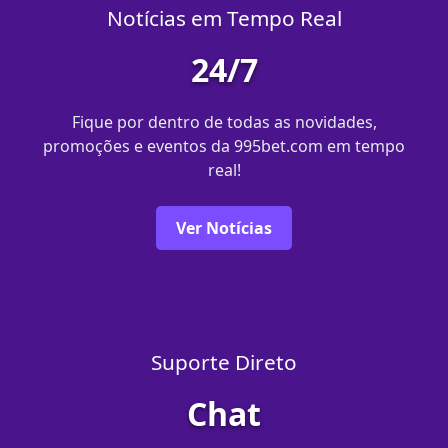
Notícias em Tempo Real
24/7
Fique por dentro de todas as novidades,
promoções e eventos da 995bet.com em tempo
real!
Ver Notícias
Suporte Direto
Chat