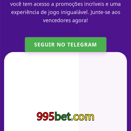
você tem acesso a promoções incríveis e uma
experiência de jogo inigualável. Junte-se aos
vencedores agora!
SEGUIR NO TELEGRAM