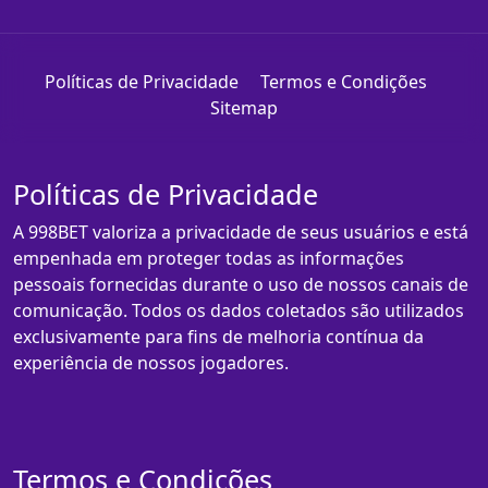
Políticas de Privacidade
Termos e Condições
Sitemap
Políticas de Privacidade
A 998BET valoriza a privacidade de seus usuários e está
empenhada em proteger todas as informações
pessoais fornecidas durante o uso de nossos canais de
comunicação. Todos os dados coletados são utilizados
exclusivamente para fins de melhoria contínua da
experiência de nossos jogadores.
Termos e Condições