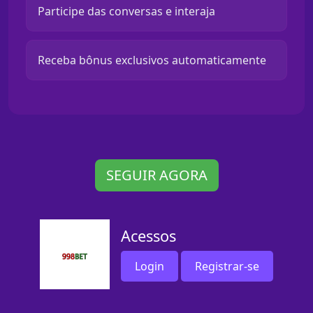
Participe das conversas e interaja
Receba bônus exclusivos automaticamente
SEGUIR AGORA
Acessos
Login
Registrar-se