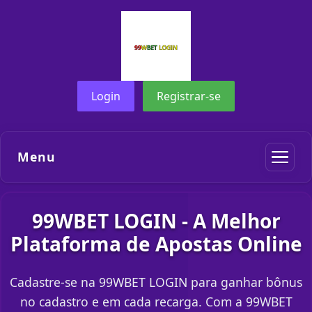
Login
Registrar-se
Menu
99WBET LOGIN - A Melhor
Plataforma de Apostas Online
Cadastre-se na 99WBET LOGIN para ganhar bônus
no cadastro e em cada recarga. Com a 99WBET