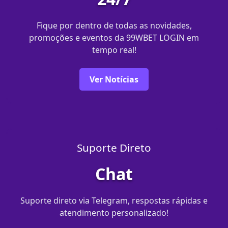
Fique por dentro de todas as novidades,
promoções e eventos da 99WBET LOGIN em
tempo real!
Ver Notícias
Suporte Direto
Chat
Suporte direto via Telegram, respostas rápidas e
atendimento personalizado!