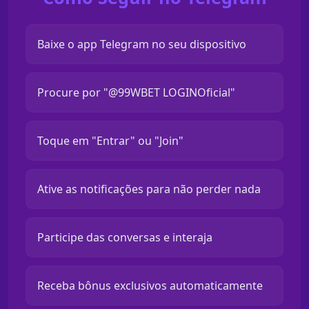
Baixe o app Telegram no seu dispositivo
Procure por "@99WBET LOGINOficial"
Toque em "Entrar" ou "Join"
Ative as notificações para não perder nada
Participe das conversas e interaja
Receba bônus exclusivos automaticamente