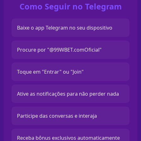
Como Seguir no Telegram
Baixe o app Telegram no seu dispositivo
Procure por "@99WBET.comOficial"
Toque em "Entrar" ou "Join"
Ative as notificações para não perder nada
Participe das conversas e interaja
Receba bônus exclusivos automaticamente