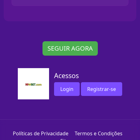
SEGUIR AGORA
Acessos
Login
Registrar-se
Políticas de Privacidade
Termos e Condições