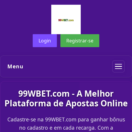
Login
Registrar-se
Menu
99WBET.com - A Melhor
Plataforma de Apostas Online
Cadastre-se na 99WBET.com para ganhar bônus
no cadastro e em cada recarga. Com a