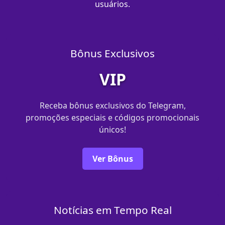
usuários.
Bônus Exclusivos
VIP
Receba bônus exclusivos do Telegram,
promoções especiais e códigos promocionais
únicos!
Ver Bônus
Notícias em Tempo Real