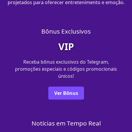
projetados para oferecer entretenimento e emoção.
Bônus Exclusivos
VIP
Receba bônus exclusivos do Telegram,
promoções especiais e códigos promocionais
únicos!
Ver Bônus
Notícias em Tempo Real