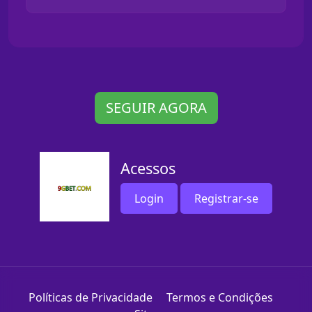
SEGUIR AGORA
Acessos
Login
Registrar-se
Políticas de Privacidade
Termos e Condições