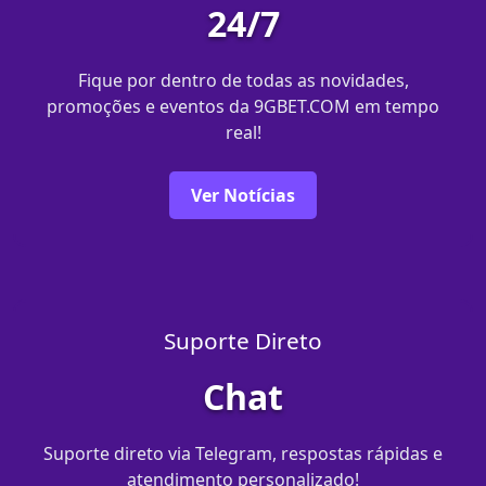
24/7
Fique por dentro de todas as novidades,
promoções e eventos da 9GBET.COM em tempo
real!
Ver Notícias
Suporte Direto
Chat
Suporte direto via Telegram, respostas rápidas e
atendimento personalizado!