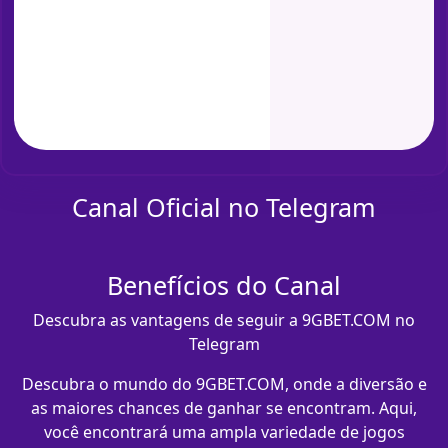
Canal Oficial no Telegram
Benefícios do Canal
Descubra as vantagens de seguir a 9GBET.COM no
Telegram
Descubra o mundo do 9GBET.COM, onde a diversão e
as maiores chances de ganhar se encontram. Aqui,
você encontrará uma ampla variedade de jogos