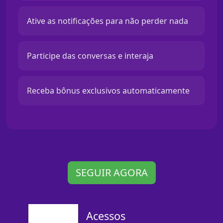
Ative as notificações para não perder nada
Participe das conversas e interaja
Receba bônus exclusivos automaticamente
SEGUIR AGORA
Acessos