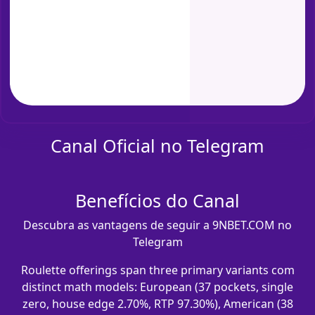
Canal Oficial no Telegram
Benefícios do Canal
Descubra as vantagens de seguir a 9NBET.COM no
Telegram
Roulette offerings span three primary variants com
distinct math models: European (37 pockets, single
zero, house edge 2.70%, RTP 97.30%), American (38