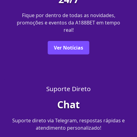
Fique por dentro de todas as novidades,
promoções e eventos da A188BET em tempo
real!
Ver Notícias
Suporte Direto
Chat
Suporte direto via Telegram, respostas rápidas e
atendimento personalizado!