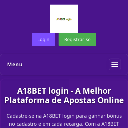
Login
Registrar-se
Menu
A18BET login - A Melhor
Plataforma de Apostas Online
Cadastre-se na A18BET login para ganhar bônus
no cadastro e em cada recarga. Com a A18BET