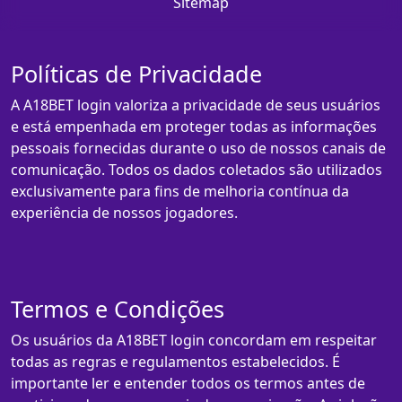
Sitemap
Políticas de Privacidade
A A18BET login valoriza a privacidade de seus usuários
e está empenhada em proteger todas as informações
pessoais fornecidas durante o uso de nossos canais de
comunicação. Todos os dados coletados são utilizados
exclusivamente para fins de melhoria contínua da
experiência de nossos jogadores.
Termos e Condições
Os usuários da A18BET login concordam em respeitar
todas as regras e regulamentos estabelecidos. É
importante ler e entender todos os termos antes de