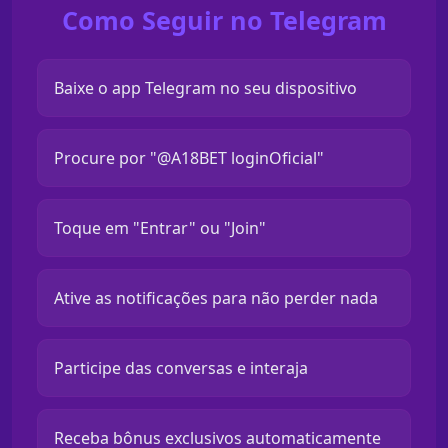
Como Seguir no Telegram
Baixe o app Telegram no seu dispositivo
Procure por "@A18BET loginOficial"
Toque em "Entrar" ou "Join"
Ative as notificações para não perder nada
Participe das conversas e interaja
Receba bônus exclusivos automaticamente