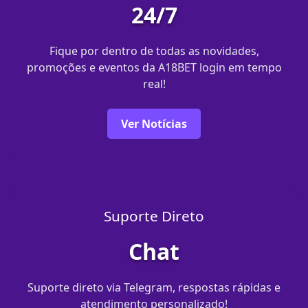
24/7
Fique por dentro de todas as novidades,
promoções e eventos da A18BET login em tempo
real!
Ver Notícias
Suporte Direto
Chat
Suporte direto via Telegram, respostas rápidas e
atendimento personalizado!