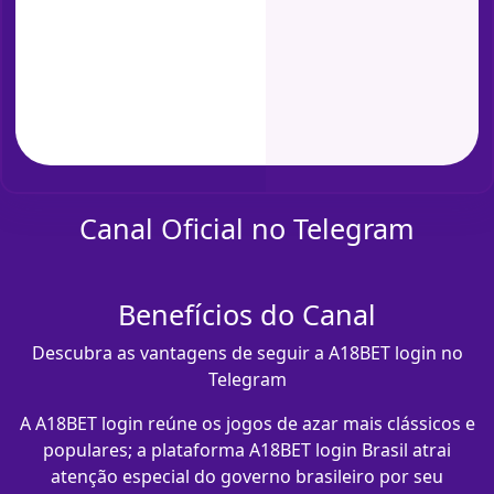
Canal Oficial no Telegram
Benefícios do Canal
Descubra as vantagens de seguir a A18BET login no
Telegram
A A18BET login reúne os jogos de azar mais clássicos e
populares; a plataforma A18BET login Brasil atrai
atenção especial do governo brasileiro por seu