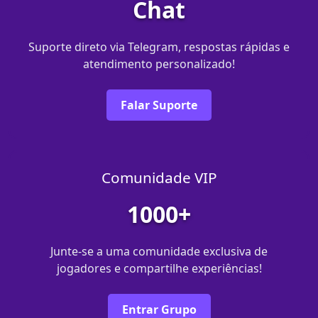
Chat
Suporte direto via Telegram, respostas rápidas e
atendimento personalizado!
Falar Suporte
Comunidade VIP
1000+
Junte-se a uma comunidade exclusiva de
jogadores e compartilhe experiências!
Entrar Grupo