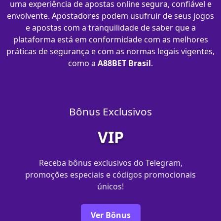
uma experiência de apostas online segura, confiável e
envolvente. Apostadores podem usufruir de seus jogos
e apostas com a tranquilidade de saber que a
plataforma está em conformidade com as melhores
práticas de segurança e com as normas legais vigentes,
como a
A88BET Brasil
.
Bônus Exclusivos
VIP
Receba bônus exclusivos do Telegram,
promoções especiais e códigos promocionais
únicos!
Ver Bônus