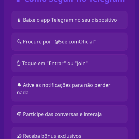
📱 Baixe o app Telegram no seu dispositivo
🔍 Procure por "@5ee.comOficial"
👆 Toque em "Entrar" ou "Join"
🔔 Ative as notificações para não perder
nada
💬 Participe das conversas e interaja
🎁 Receba bônus exclusivos