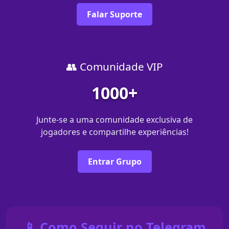
Falar Suporte
👥 Comunidade VIP
1000+
Junte-se a uma comunidade exclusiva de
jogadores e compartilhe experiências!
Entrar Grupo
📱 Como Seguir no Telegram